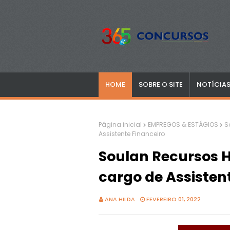
HOME
SOBRE O SITE
NOTÍCIA
Página inicial
EMPREGOS & ESTÁGIOS
S
Assistente Financeiro
Soulan Recursos 
cargo de Assisten
ANA HILDA
FEVEREIRO 01, 2022