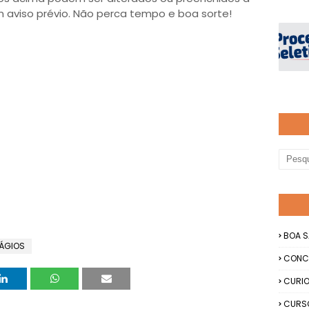
viso prévio. Não perca tempo e boa sorte!
BOA S
ÁGIOS
CONC
CURIO
CURS