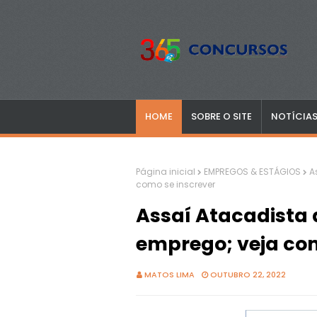
HOME
SOBRE O SITE
NOTÍCIA
Página inicial
EMPREGOS & ESTÁGIOS
A
como se inscrever
Assaí Atacadista 
emprego; veja com
MATOS LIMA
OUTUBRO 22, 2022