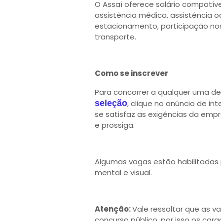
O Assaí oferece salário compatív
assistência médica, assistência od
estacionamento, participação nos l
transporte.
Como se inscrever
Para concorrer a qualquer uma d
seleção
, clique no anúncio de in
se satisfaz as exigências da empr
e prossiga.
Algumas vagas estão habilitadas p
mental e visual.
Atenção:
Vale ressaltar que as v
concurso público, por isso os ca