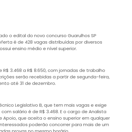
cado o edital do novo concurso Guarulhos SP
oferta é de 428 vagas distribuídas por diversos
sui ensino médio e nível superior.
e R$ 3.468 a R$ 8.650, com jornadas de trabalho
crições serão recebidas a partir de segunda-feira,
ento até 31 de dezembro.
cnico Legislativo B, que tem mais vagas e exige
om salário é de R$ 3.468. E o cargo de Analista
 e Apoio, que aceita o ensino superior em qualquer
 interessados poderão concorrer para mais de um
cadas provas no mesmo horário.