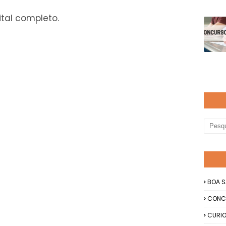
tal completo.
BOA S
CONC
CURIO