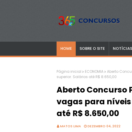
HOME
SOBRE O SITE
NOTÍCIA
Página inicial
ECONOMIA
Aberto Concu
superior. Salários até R$ 8.650,00
Aberto Concurso 
vagas para níveis 
até R$ 8.650,00
MATOS LIMA
DEZEMBRO 04, 2022