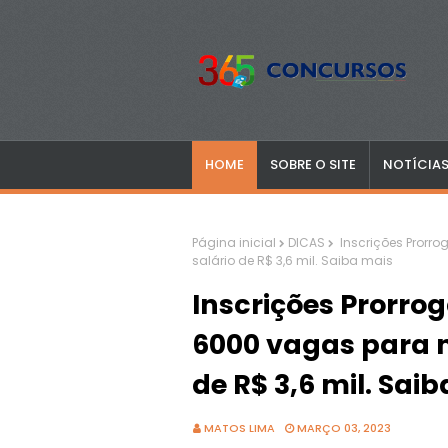
HOME
SOBRE O SITE
NOTÍCIA
Página inicial
DICAS
Inscrições Prorr
salário de R$ 3,6 mil. Saiba mais
Inscrições Prorro
6000 vagas para n
de R$ 3,6 mil. Sai
MATOS LIMA
MARÇO 03, 2023