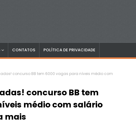
S
CONTATOS
POLÍTICA DE PRIVACIDADE
ogadas! concurso BB tem 6000 vagas para níveis médio com
gadas! concurso BB tem
íveis médio com salário
ba mais