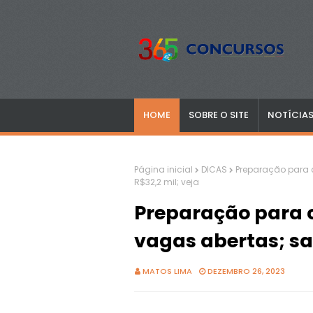
HOME
SOBRE O SITE
NOTÍCIA
Página inicial
DICAS
Preparação para c
R$32,2 mil; veja
Preparação para c
vagas abertas; sal
MATOS LIMA
DEZEMBRO 26, 2023