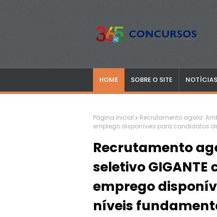
HOME
SOBRE O SITE
NOTÍCIA
Página inicial
Recrutamento agora: Amb
emprego disponíveis para candidatos de 
Recrutamento ago
seletivo GIGANTE
emprego disponív
níveis fundamenta