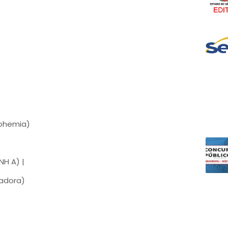
ohemia)
H A) |
tadora)