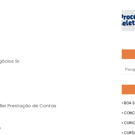
ócios Sr.
BOA S
oller Prestação de Contas
CONC
CURIO
e
CURS