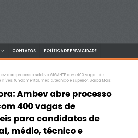
S
CONTATOS
POLÍTICA DE PRIVACIDADE
ev abre processo seletivo GIGANTE com 400 vagas de
níveis fundamental, médio, técnico e superior. Saiba Mais
ra: Ambev abre processo
 com 400 vagas de
eis para candidatos de
l, médio, técnico e