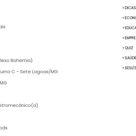
DICAS
ECON
ais
EDUC
EMPRE
QUIZ
SAÚD
mplexo Bohemia)
SESI/
urno C - Sete Lagoas/MG
/MG
Eletromecânico(a)
oods