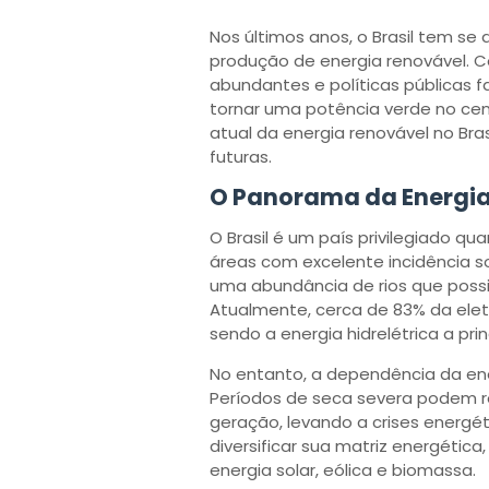
Nos últimos anos, o Brasil tem s
produção de energia renovável. 
abundantes e políticas públicas f
tornar uma potência verde no cen
atual da energia renovável no Bra
futuras.
O Panorama da Energia 
O Brasil é um país privilegiado qu
áreas com excelente incidência s
uma abundância de rios que possib
Atualmente, cerca de 83% da eletr
sendo a energia hidrelétrica a pri
No entanto, a dependência da ene
Períodos de seca severa podem re
geração, levando a crises energéti
diversificar sua matriz energétic
energia solar, eólica e biomassa.