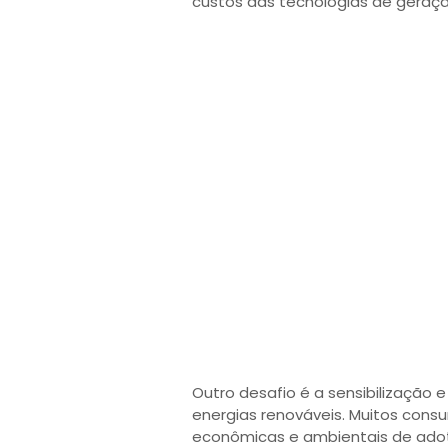
custos das tecnologias de geraçã
Outro desafio é a sensibilização
energias renováveis. Muitos con
econômicas e ambientais de adot