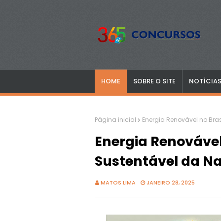
HOME
SOBRE O SITE
NOTÍCIA
Página inicial
Energia Renovável no Bras
Energia Renovável 
Sustentável da N
MATOS LIMA
JANEIRO 28, 2025