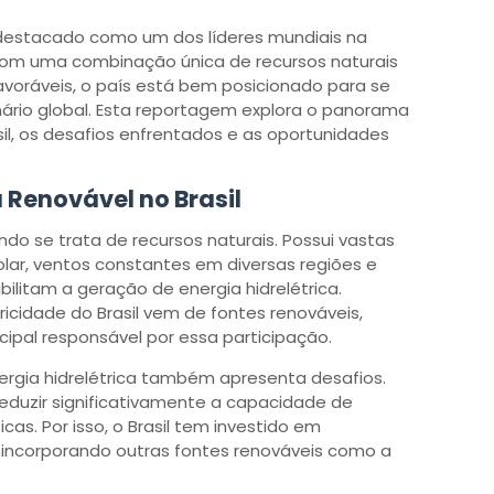
e destacado como um dos líderes mundiais na
Com uma combinação única de recursos naturais
avoráveis, o país está bem posicionado para se
ário global. Esta reportagem explora o panorama
sil, os desafios enfrentados e as oportunidades
Renovável no Brasil
ando se trata de recursos naturais. Possui vastas
olar, ventos constantes em diversas regiões e
ilitam a geração de energia hidrelétrica.
icidade do Brasil vem de fontes renováveis,
ncipal responsável por essa participação.
rgia hidrelétrica também apresenta desafios.
duzir significativamente a capacidade de
cas. Por isso, o Brasil tem investido em
a, incorporando outras fontes renováveis como a