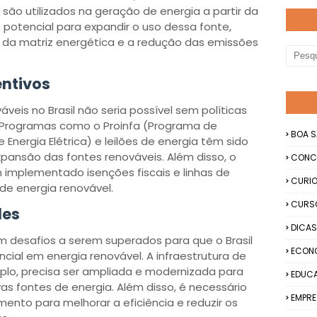
são utilizados na geração de energia a partir da
 potencial para expandir o uso dessa fonte,
ão da matriz energética e a redução das emissões
entivos
veis no Brasil não seria possível sem políticas
. Programas como o Proinfa (Programa de
BOA S
 Energia Elétrica) e leilões de energia têm sido
ansão das fontes renováveis. Além disso, o
CONC
 implementado isenções fiscais e linhas de
CURIO
 de energia renovável.
CURS
des
DICAS
m desafios a serem superados para que o Brasil
ECON
cial em energia renovável. A infraestrutura de
plo, precisa ser ampliada e modernizada para
EDUC
vas fontes de energia. Além disso, é necessário
EMPRE
mento para melhorar a eficiência e reduzir os