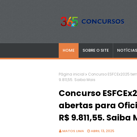
HOME
SOBRE O SITE
NOTÍCIA
Página inicial
Concurso ESFCEx2025 tem 
9.811,55. Saiba Mais
Concurso ESFCEx2
abertas para Ofi
R$ 9.811,55. Saiba 
MATOS LIMA
ABRIL 13, 2025