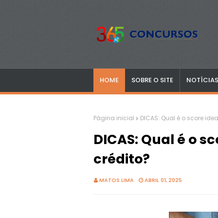
HOME
SOBRE O SITE
NOTÍCIA
Página inicial
DICAS: Qual é o score ide
DICAS: Qual é o sc
crédito?
MATOS LIMA
ABRIL 01, 2025