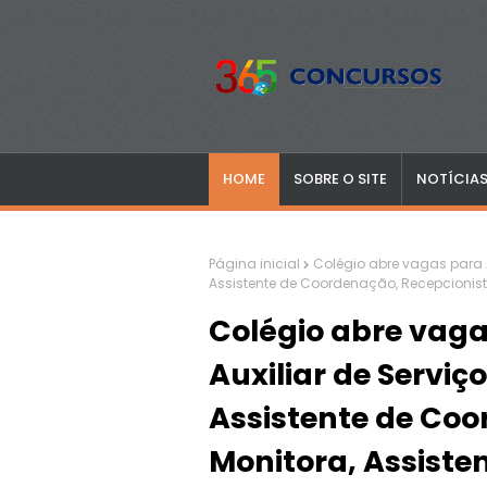
HOME
SOBRE O SITE
NOTÍCIA
Página inicial
Colégio abre vagas para Ag
Assistente de Coordenação, Recepcionista,
Colégio abre vaga
Auxiliar de Serviço
Assistente de Coo
Monitora, Assisten