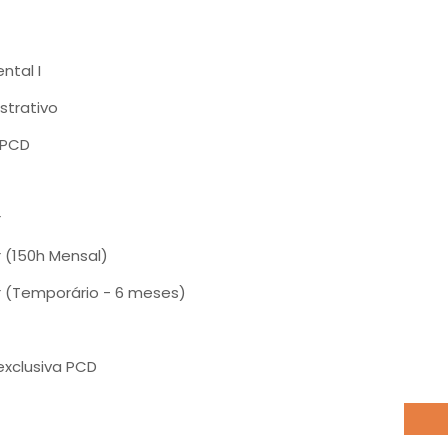
ntal I
istrativo
 PCD
r
 (150h Mensal)
r (Temporário - 6 meses)
exclusiva PCD