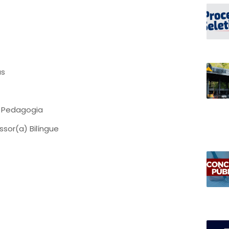
as
e Pedagogia
sor(a) Bilíngue