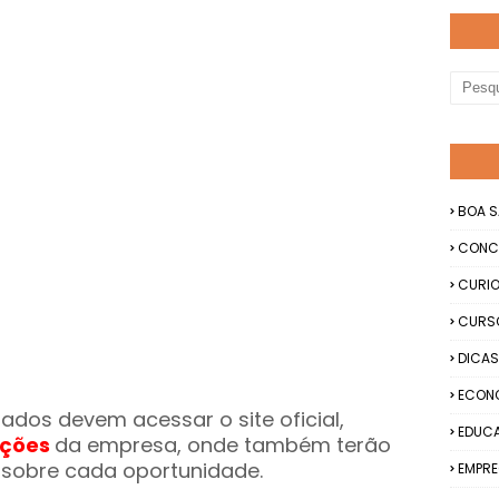
BOA S
CONC
CURIO
CURS
DICAS
ECON
sados devem acessar o site oficial,
EDUC
eções
da empresa, onde também terão
sobre cada oportunidade.
EMPRE