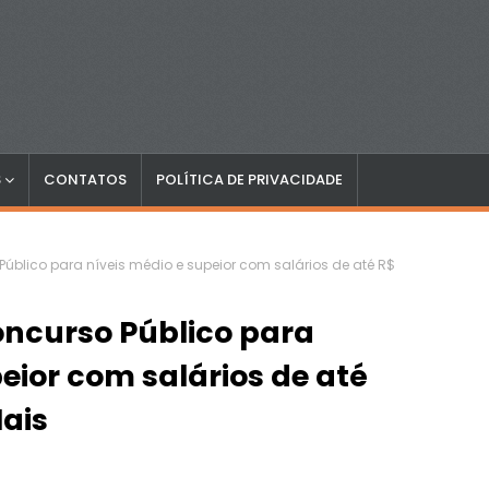
S
CONTATOS
POLÍTICA DE PRIVACIDADE
úblico para níveis médio e supeior com salários de até R$
ncurso Público para
eior com salários de até
Mais