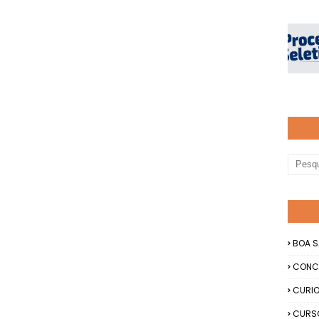
BOA S
CONC
CURIO
CURS