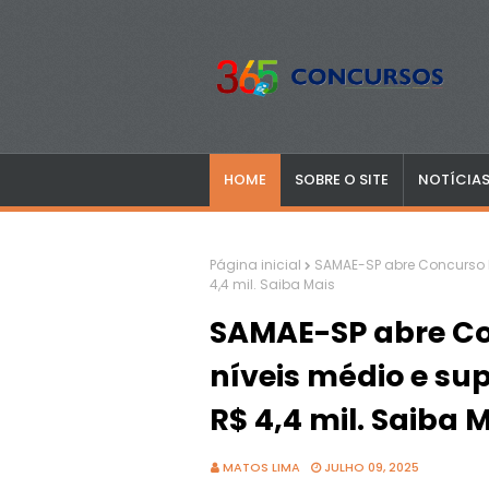
HOME
SOBRE O SITE
NOTÍCIA
Página inicial
SAMAE-SP abre Concurso P
4,4 mil. Saiba Mais
SAMAE-SP abre Co
níveis médio e sup
R$ 4,4 mil. Saiba 
MATOS LIMA
JULHO 09, 2025