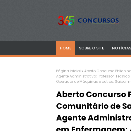
HOME
SOBRE O SITE
NOTÍCIA
Página inicial
Aberto Concurso Pblico n
Agente Administrativo; Professor; Técnic
Operador de Máquinas e outros. Saiba m
Aberto Concurso P
Comunitário de Sa
Agente Administra
em Enfermagem; A