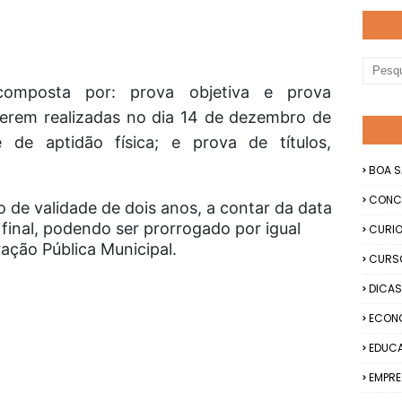
 composta por: prova objetiva e prova
 serem realizadas no dia 14 de dezembro de
e de aptidão física; e prova de títulos,
BOA S
CONC
 de validade de dois anos, a contar da data
inal, podendo ser prorrogado por igual
CURIO
ração Pública Municipal.
CURS
DICAS
ECON
EDUC
EMPRE