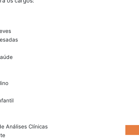
ra os cargos:
eves
Pesadas
 Saúde
lino
fantil
m
e Análises Clínicas
te