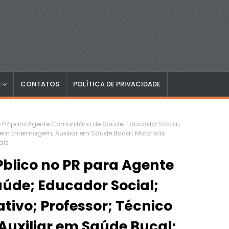
S
CONTATOS
POLÍTICA DE PRIVACIDADE
o PR para Agente Comunitário de Saúde; Educador Social;
o em Enfermagem; Auxiliar em Saúde Bucal; Motorista;
ais
blico no PR para Agente
úde; Educador Social;
tivo; Professor; Técnico
uxiliar em Saúde Bucal;