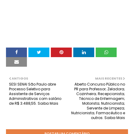
ANTIGOS
MAIS RECENTES
SESI SENAI São Paulo abre
Aberto Concurso Público no
Processo Seletivo para
PR para Professor; Zeladora;
Assistente de Serviços
Cozinheira; Recepcionista;
Administrativos com salário
Técnico de Enfermagem;
de R$ 3.488,55. Saiba Mais
Motorista; Nutricionista;
Servente de Limpeza;
Nutricionista; Farmacêutico e
outros. Saiba Mais
POSTAR UM COMENTÁRIO