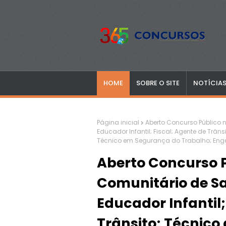
HOME
SOBRE O SITE
NOTÍCIA
Página inicial
Aberto Concurso Público 
Educador Infantil; Fiscal; Agente de Trâns
Técnico em Segurança do Trabalho; Enge
Aberto Concurso P
Comunitário de Sa
Educador Infantil;
Trânsito; Técnico 