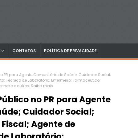
S
CONTATOS
POLÍTICA DE PRIVACIDADE
no PR para Agente Comunitário de Saúde; Cuidador Social;
ito; Técnico de Laboratório; Enfermeiro; Farmacêutico;
nheiro e outros. Saiba mais
úblico no PR para Agente
úde; Cuidador Social;
 Fiscal; Agente de
de Laboratório;