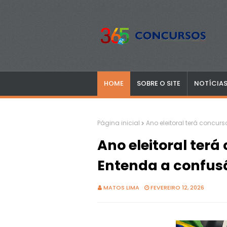
HOME
SOBRE O SITE
NOTÍCIA
Página inicial
Ano eleitoral terá concu
Ano eleitoral terá
Entenda a confus
MATOS LIMA
FEVEREIRO 12, 2026