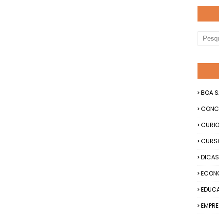
BOA S
CONC
CURIO
CURS
DICAS
ECON
EDUC
EMPRE