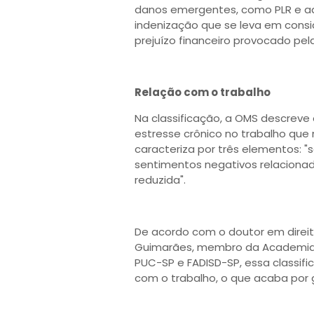
danos emergentes, como PLR e adi
indenização que se leva em consi
prejuízo financeiro provocado pel
Relação com o trabalho
Na classificação, a OMS descrev
estresse crônico no trabalho que 
caracteriza por três elementos: 
sentimentos negativos relacionado
reduzida".
De acordo com o doutor em direito
Guimarães, membro da Academia Br
PUC-SP e FADISD-SP, essa classif
com o trabalho, o que acaba por 