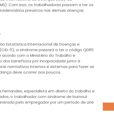
S). Com isso, os trabalhadores passam a ter os
revidenciários previstos nas demais doenças
r
ão Estatística Internacional de Doenças e
CID-11), a síndrome passará a ter o código QD85
e acordo com o Ministério do Trabalho e
ro dos benefícios por incapacidade junto à
lizar normativos internos e sistemas para fazer as
udança deve ocorrer aos poucos.
Fernandes, especialista em direito do trabalho e
dos, o trabalhador com síndrome de burnout
munerada pelo empregador por um período de até