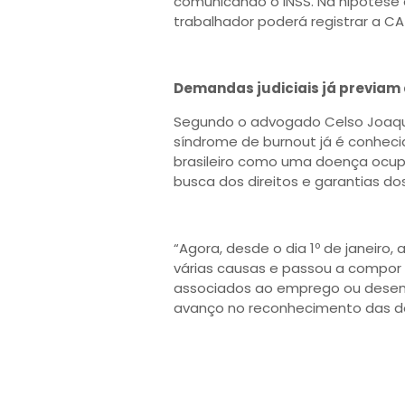
comunicando o INSS. Na hipótese
trabalhador poderá registrar a CA
Demandas judiciais já previam 
Segundo o advogado Celso Joaquim
síndrome de burnout já é conhecid
brasileiro como uma doença ocup
busca dos direitos e garantias d
“Agora, desde o dia 1º de janeiro,
várias causas e passou a compor 
associados ao emprego ou desem
avanço no reconhecimento das do