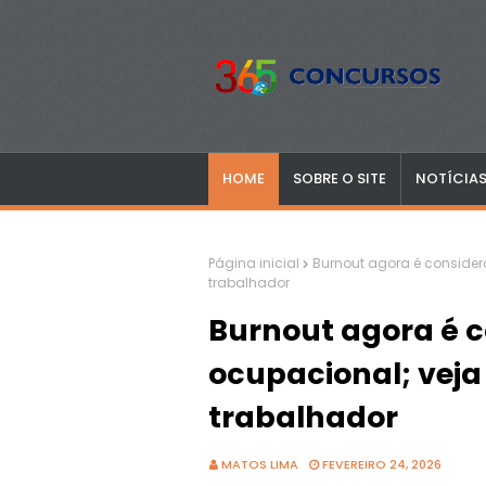
HOME
SOBRE O SITE
NOTÍCIA
Página inicial
Burnout agora é conside
trabalhador
Burnout agora é 
ocupacional; veja
trabalhador
MATOS LIMA
FEVEREIRO 24, 2026