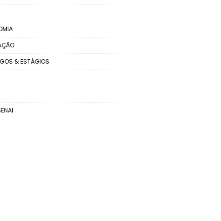
OMIA
AÇÃO
GOS & ESTÁGIOS
E
SENAI