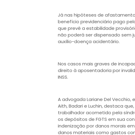
Já nas hipóteses de afastamento 
benefício previdenciário pago pel
que prevê a estabilidade provisór
não poderá ser dispensado sem j
auxílio-doença acidentário.
Nos casos mais graves de incapac
direito à aposentadoria por inval
INSS.
A advogada Lariane Del Vecchio, es
Aith, Badari e Luchin, destaca qu
trabalhador acometido pela sínd
os depósitos de FGTS em sua co
indenização por danos morais em 
danos materiais como gastos com 