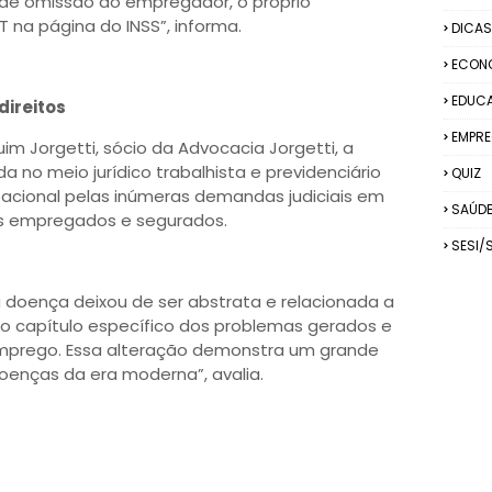
 de omissão do empregador, o próprio
T na página do INSS”, informa.
DICAS
ECON
EDUC
direitos
EMPRE
 Jorgetti, sócio da Advocacia Jorgetti, a
a no meio jurídico trabalhista e previdenciário
QUIZ
acional pelas inúmeras demandas judiciais em
SAÚD
os empregados e segurados.
SESI/
 a doença deixou de ser abstrata e relacionada a
o capítulo específico dos problemas gerados e
prego. Essa alteração demonstra um grande
enças da era moderna”, avalia.