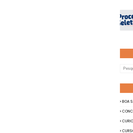
BOA S
CONC
CURIO
CURS