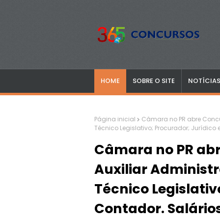
HOME
SOBRE O SITE
NOTÍCIA
Página inicial
Câmara no PR abre Concurs
Técnico Legislativo; Procurador; Jurídico 
Câmara no PR abr
Auxiliar Administr
Técnico Legislativ
Contador. Salários