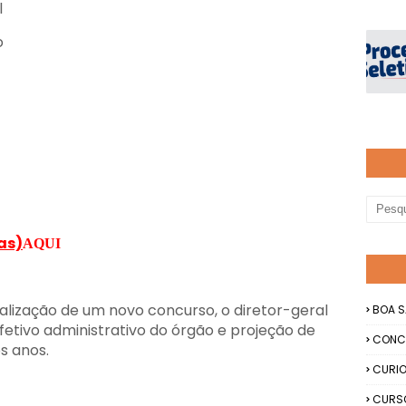
l
o
as)
AQUI
realização de um novo concurso, o diretor-geral
BOA S
efetivo administrativo do órgão e projeção de
CONC
s anos.
CURIO
CURS