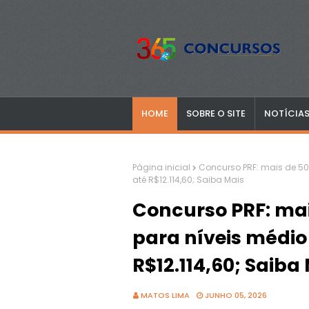
HOME
SOBRE O SITE
NOTÍCIA
Página inicial
Concurso PRF: mais de 500
até R$12.114,60; Saiba Mais
Concurso PRF: mai
para níveis médio 
R$12.114,60; Saiba
MATOS LIMA
JUNHO 05, 2026