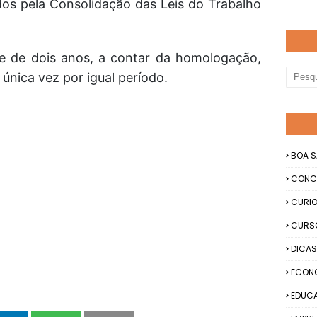
dos pela Consolidação das Leis do Trabalho
de de dois anos, a contar da homologação,
nica vez por igual período.
BOA S
CONC
CURIO
CURS
DICAS
ECON
EDUC