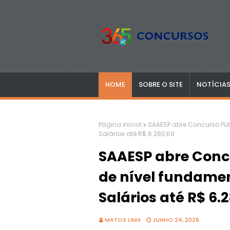
HOME
SOBRE O SITE
NOTÍCIA
Página inicial
SAAESP abre Concurso Públ
Salários até R$ 6.280,69
SAAESP abre Conc
de nível fundamen
Salários até R$ 6.
MATOS LIMA
JUNHO 24, 2026