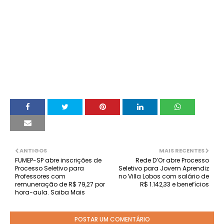
ANTIGOS
MAIS RECENTES
FUMEP-SP abre inscrições de
Rede D’Or abre Processo
Processo Seletivo para
Seletivo para Jovem Aprendiz
Professores com
no Villa Lobos com salário de
remuneração de R$ 79,27 por
R$ 1.142,33 e benefícios
hora-aula. Saiba Mais
POSTAR UM COMENTÁRIO