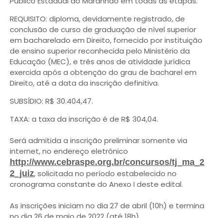
Público Estadual do Maranhão em todas as etapas.
REQUISITO: diploma, devidamente registrado, de
conclusão de curso de graduação de nível superior
em bacharelado em Direito, fornecido por instituição
de ensino superior reconhecida pelo Ministério da
Educação (MEC), e três anos de atividade jurídica
exercida após a obtenção do grau de bacharel em
Direito, até a data da inscrição definitiva.
SUBSÍDIO: R$ 30.404,47.
TAXA: a taxa da inscrição é de R$ 304,04.
Será admitida a inscrição preliminar somente via
internet, no endereço eletrônico
http://www.cebraspe.org.br/concursos/tj_ma_2
2_juiz
, solicitada no período estabelecido no
cronograma constante do Anexo I deste edital.
As inscrições iniciam no dia 27 de abril (10h) e termina
no dia 26 de maio de 2022 (até 18h).