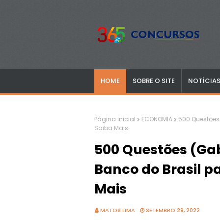
HOME
SOBRE O SITE
NOTÍCIA
Página inicial
ECONOMIA
500 Questões 
Saiba Mais
500 Questões (Ga
Banco do Brasil pa
Mais
MATOS LIMA
SETEMBRO 29, 2022