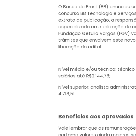
O Banco do Brasil (BB) anunciou u
concurso BB Tecnologia e Serviço
extrato de publicação, a responsá
especializado em realização de c
Fundação Getulio Vargas (FGV) v
trâmites que envolvem este novo 
liberação do edital.
Nível médio e/ou técnico: técnic
salários até R$2.144,78;
Nível superior: analista administr
4.718,51.
Benefícios aos aprovados
Vale lembrar que as remunerações
certame valores ainda maiores ser