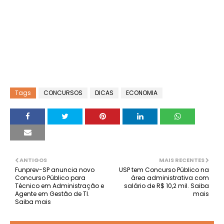
Tags
CONCURSOS
DICAS
ECONOMIA
ANTIGOS
MAIS RECENTES
Funprev-SP anuncia novo
USP tem Concurso Público na
Concurso Público para
área administrativa com
Técnico em Administração e
salário de R$ 10,2 mil. Saiba
Agente em Gestão de TI.
mais
Saiba mais