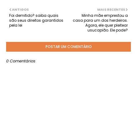
ANTIGOS
MAIS RECENTES
Foi demitido? saiba quais
Minha mãe emprestou a
são seus direitos garantidos
casa para um dos herdeiros.
pela lei
Agora, ele quer pleitear
usucapião. Ele pode?
POSTAR UM COMENTÁRIO
0 Comentários