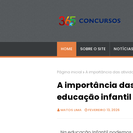
HOME
SOBRE O SITE
NOTÍCIA
Página inicial
A importância das ativid
A importância das
educação infantil
MATOS LIMA
FEVEREIRO 13, 2026
Na educação Infantil podemos c