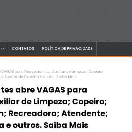
S
CONTATOS
POLÍTICA DE PRIVACIDADE
 VAGAS para Recepcionista; Auxiliar de Limpeza; Copeiro;
; Auxiliar de Cozinha e outros. Saiba Mais
ntes abre VAGAS para
iliar de Limpeza; Copeiro;
m; Recreadora; Atendente;
a e outros. Saiba Mais