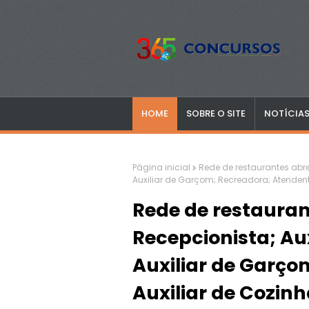
HOME
SOBRE O SITE
NOTÍCIA
Página inicial
Rede de restaurantes abre
Auxiliar de Garçom; Recreadora; Atendente
Rede de restaura
Recepcionista; Aux
Auxiliar de Garço
Auxiliar de Cozinh