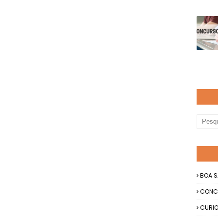
BOA S
CONC
CURIO