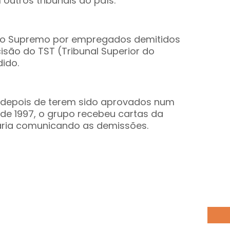
utros tribunais do país.
 ao Supremo por empregados demitidos
isão do TST (Tribunal Superior do
dido.
 depois de terem sido aprovados num
 de 1997, o grupo recebeu cartas da
cária comunicando as demissões.