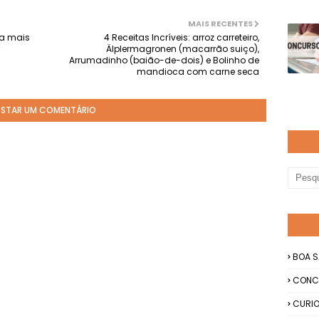
MAIS RECENTES
ra mais
4 Receitas Incríveis: arroz carreteiro,
Älplermagronen (macarrão suiço),
Arrumadinho (baião-de-dois) e Bolinho de
mandioca com carne seca
STAR UM COMENTÁRIO
BOA S
CONC
CURIO