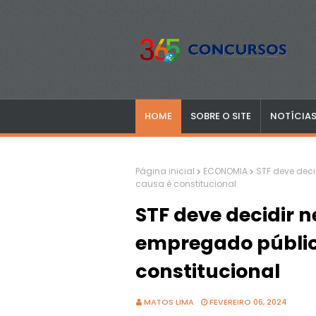
HOME
SOBRE O SITE
NOTÍCIA
Página inicial
ECONOMIA
STF deve dec
causa é constitucional
STF deve decidir 
empregado públic
constitucional
MATOS LIMA
FEVEREIRO 06, 2024